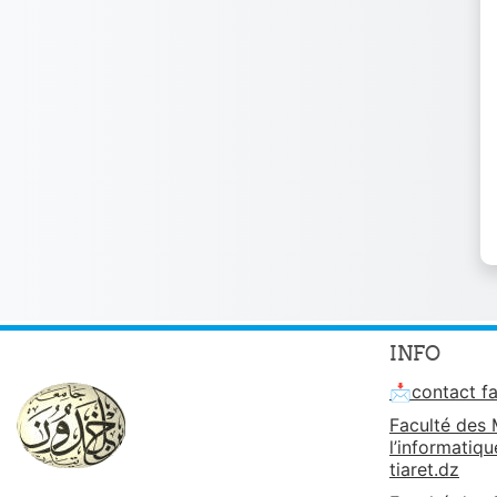
INFO
📩contact fa
Faculté des
l’informatiq
tiaret.dz