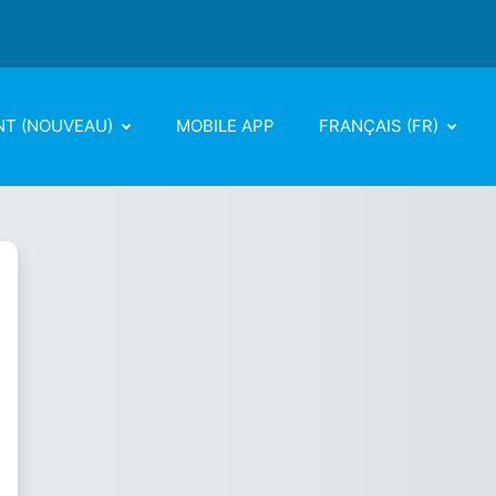
NT (NOUVEAU)
MOBILE APP
FRANÇAIS ‎(FR)‎
iversité Ibn Khaldoun de Tiare