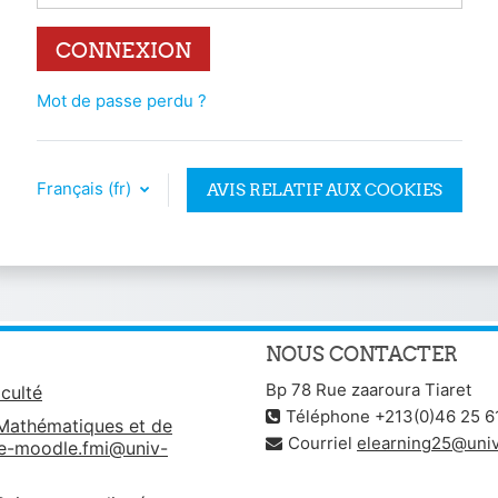
CONNEXION
Mot de passe perdu ?
Français ‎(fr)‎
AVIS RELATIF AUX COOKIES
NOUS CONTACTER
Bp 78 Rue zaaroura Tiaret
culté
Téléphone +213(0)46 25 6
 Mathématiques et de
Courriel
elearning25@univ-
ue-moodle.fmi@univ-