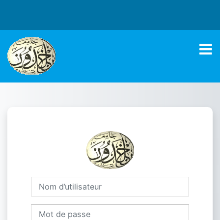
Passer au contenu principal
Connexion à Un
Nom d’utilisateur
Mot de passe