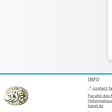
INFO
📩contact fa
Faculté des
l’informatiq
tiaret.dz