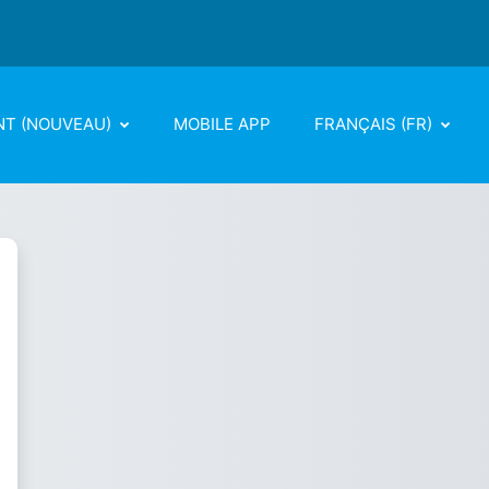
NT (NOUVEAU)
MOBILE APP
FRANÇAIS ‎(FR)‎
iversité Ibn Khaldoun de Tiare