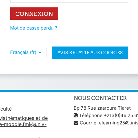
CONNEXION
Mot de passe perdu ?
Français ‎(fr)‎
AVIS RELATIF AUX COOKIES
NOUS CONTACTER
Bp 78 Rue zaaroura Tiaret
culté
Téléphone +213(0)46 25 6
 Mathématiques et de
Courriel
elearning25@univ-
ue-moodle.fmi@univ-