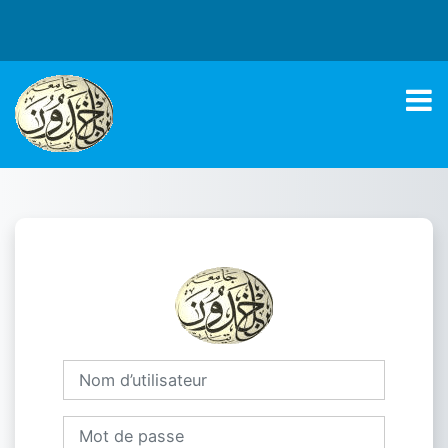
Passer au contenu principal
Connexion à Un
Nom d’utilisateur
Mot de passe